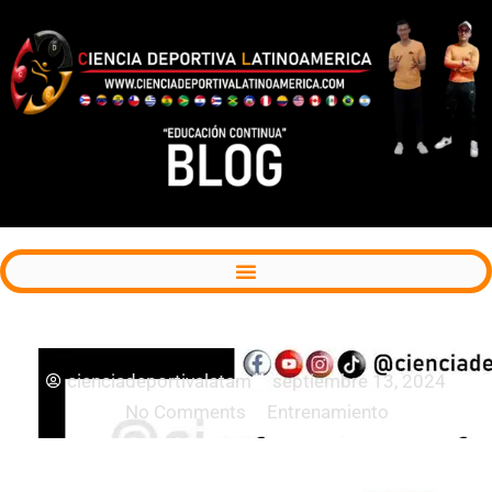
Series Cluster para la hipertrofia muscular
cienciadeportivalatam
septiembre 13, 2024
No Comments
Entrenamiento