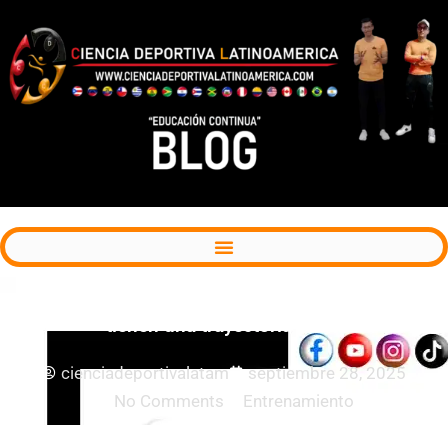
Los hitos motores en la primera infancia no
tienen una trayectoria lineal
cienciadeportivalatam
septiembre 28, 2025
No Comments
Entrenamiento