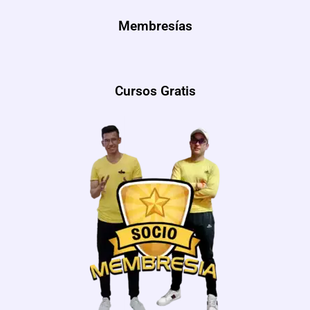
k
a
p
m
m
Membresías
Cursos Gratis