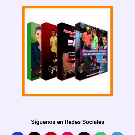
Síguenos en Redes Sociales
F
P
Y
I
T
W
T