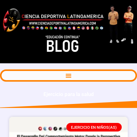
Ejercicio para la salud
Page
Page
Page
Page
EJERCICIO EN NIÑOS(AS)