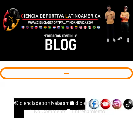
Ribosomas e hipertrofia muscular
cienciadeportivalatam
diciembre 24, 2024
No Comments
Entrenamiento