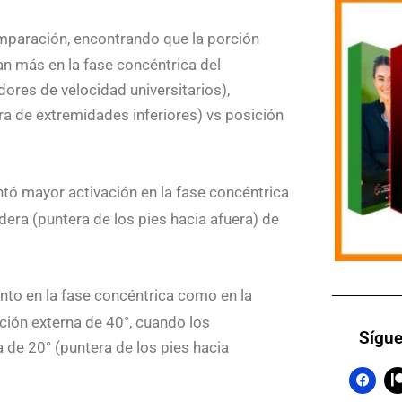
comparación, encontrando que la porción
n más en la fase concéntrica del
ores de velocidad universitarios),
a de extremidades inferiores) vs posición
tó mayor activación en la fase concéntrica
dera (puntera de los pies hacia afuera) de
to en la fase concéntrica como en la
ción externa de 40°, cuando los
Sígue
 de 20° (puntera de los pies hacia
F
a
c
t