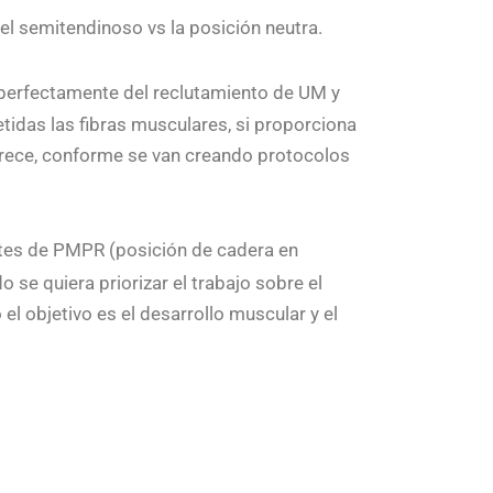
e
r
el semitendinoso vs la posición neutra.
b
o
o
k
perfectamente del reclutamiento de UM y
tidas las fibras musculares, si proporciona
 crece, conforme se van creando protocolos
antes de PMPR (posición de cadera en
 se quiera priorizar el trabajo sobre el
 objetivo es el desarrollo muscular y el