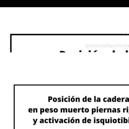
Todos
Entrenamiento
Po
@cienciadeportival