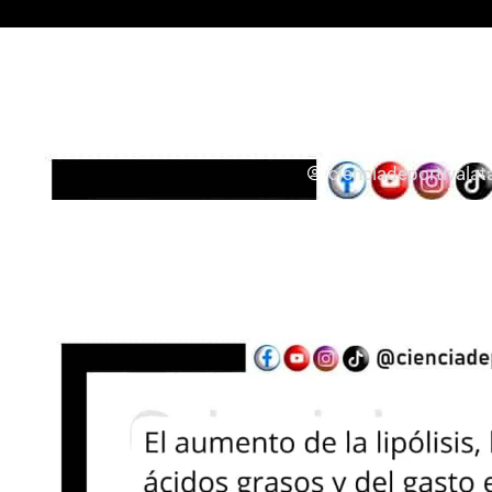
Todos
Entrenamiento
Mecanismo 
cienciadeportivala