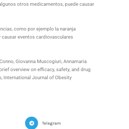
e
r
 algunos otros medicamentos, puede causar
b
o
o
k
ncias, como por ejemplo la naranja
 causar eventos cardiovasculares
De Conno, Giovanna Muscogiuri, Annamaria
brief overview on efficacy, safety, and drug
, International Journal of Obesity
Telegram