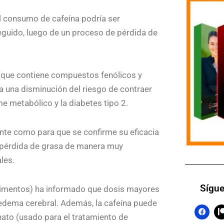
l consumo de cafeína podría ser
guido, luego de un proceso de pérdida de
 (que contiene compuestos fenólicos y
a una disminución del riesgo de contraer
e metabólico y la diabetes tipo 2.
iente como para que se confirme su eficacia
pérdida de grasa de manera muy
ales.
Sígue
alimentos) ha informado que dosis mayores
 edema cerebral. Además, la cafeína puede
F
a
nato (usado para el tratamiento de
c
t