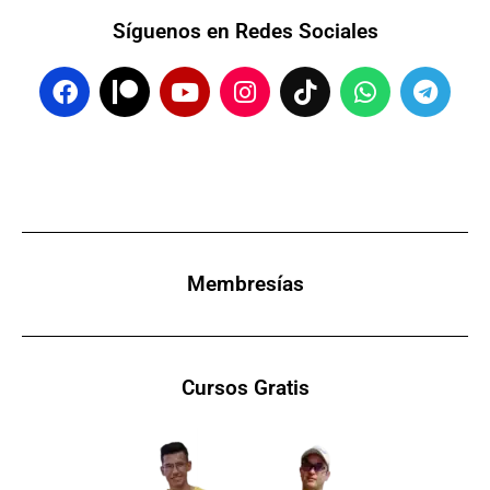
Síguenos en Redes Sociales
F
P
Y
I
T
W
T
a
a
o
n
i
h
e
c
t
u
s
k
a
l
e
r
t
t
t
t
e
b
e
u
a
o
s
g
o
o
b
g
k
a
r
o
n
e
r
p
a
k
a
p
m
m
Membresías
Cursos Gratis