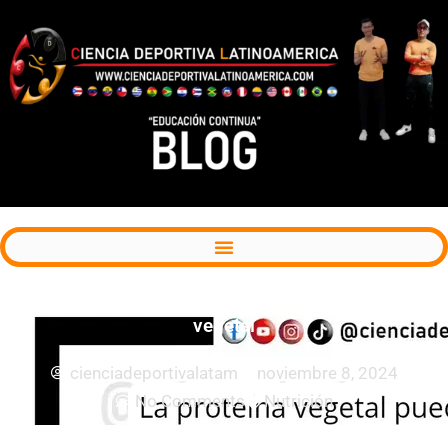
Estrategias para mejorar la calidad de la proteína
vegetal
cienciadeportivalatam
noviembre 8, 2024
No Comments
Nutrición