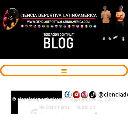
Ingesta de proteínas y saciedad
cienciadeportivalatam
septiembre 30, 2024
No Comments
Nutrición