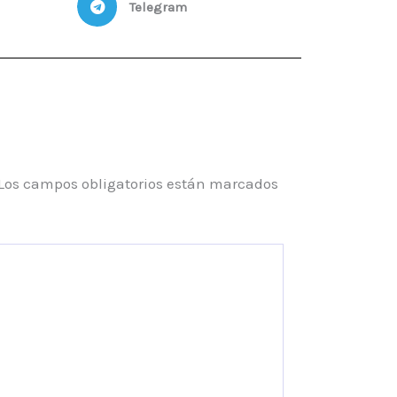
Telegram
e
r
b
o
o
k
Los campos obligatorios están marcados