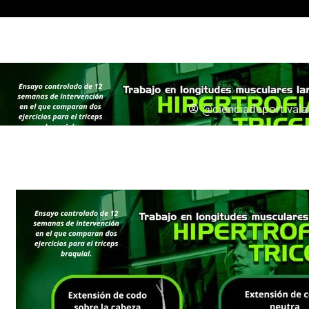
Todos
Entrenamiento
@cienciadeportival