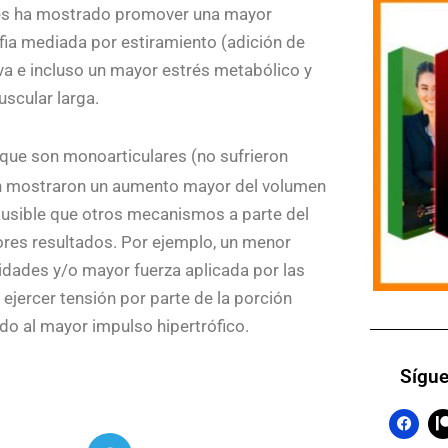
ones ha mostrado promover una mayor
ofia mediada por estiramiento (adición de
iva e incluso un mayor estrés metabólico y
uscular larga.
que son monoarticulares (no sufrieron
én mostraron un aumento mayor del volumen
lausible que otros mecanismos a parte del
yores resultados. Por ejemplo, un menor
midades y/o mayor fuerza aplicada por las
jercer tensión por parte de la porción
do al mayor impulso hipertrófico.
Sígue
F
a
c
t