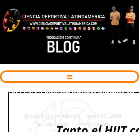
El HIIT y el SIT producen similares aumentos del
VO2Max
@cienciadeportivalatam
mayo 23, 2024
No Comments
Entrenamiento