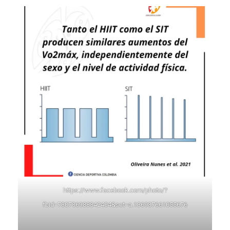
https://www.facebook.com/photo/?
fbid=730736988342404&set=a.136937661055676