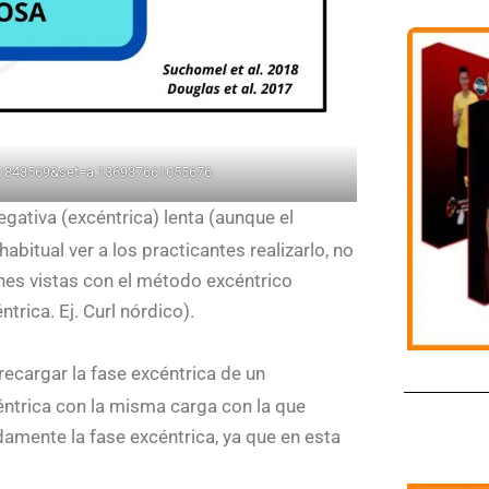
81843569&set=a.136937661055676
egativa (excéntrica) lenta (aunque el
abitual ver a los practicantes realizarlo, no
es vistas con el método excéntrico
rica. Ej. Curl nórdico).
ecargar la fase excéntrica de un
éntrica con la misma carga con la que
amente la fase excéntrica, ya que en esta