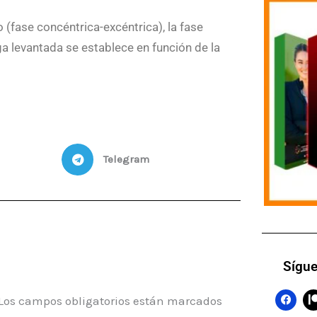
(fase concéntrica-excéntrica), la fase
a levantada se establece en función de la
Telegram
Sígue
F
Los campos obligatorios están marcados
a
c
t