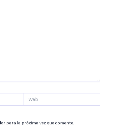
e
r
b
o
o
k
Web
dor para la próxima vez que comente.