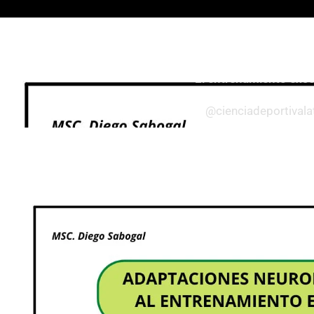
Todos
Entrenamiento
El entrenamiento excén
@cienciadeportival