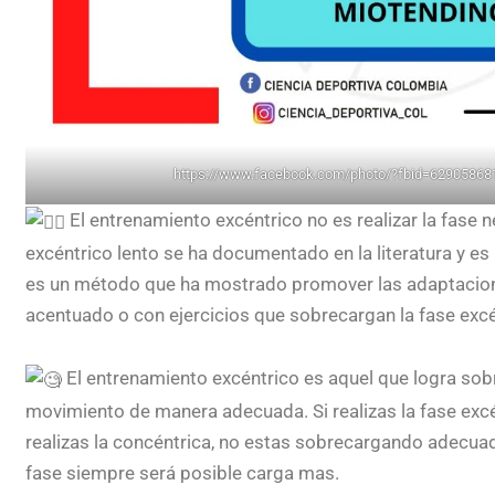
https://www.facebook.com/photo/?fbid=6290586
El entrenamiento excéntrico no es realizar la fase n
excéntrico lento se ha documentado en la literatura y es h
es un método que ha mostrado promover las adaptacion
acentuado o con ejercicios que sobrecargan la fase excént
El entrenamiento excéntrico es aquel que logra sobr
movimiento de manera adecuada. Si realizas la fase exc
realizas la concéntrica, no estas sobrecargando adecuad
fase siempre será posible carga mas.