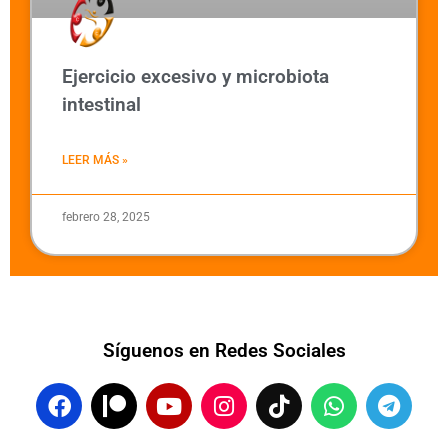
Ejercicio excesivo y microbiota
intestinal
LEER MÁS »
febrero 28, 2025
Síguenos en Redes Sociales
F
P
Y
I
T
W
T
a
a
o
n
i
h
e
c
t
u
s
k
a
l