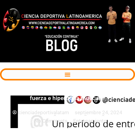
Ejercicio aeróbico previo al entrenamiento de
fuerza e hipertrofia muscular
cienciadeportivalatam
septiembre 24, 2024
No Comments
Entrenamiento