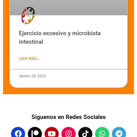
Ejercicio excesivo y microbiota
intestinal
LEER MÁS »
febrero 28, 2025
Síguenos en Redes Sociales
F
P
Y
I
T
W
T