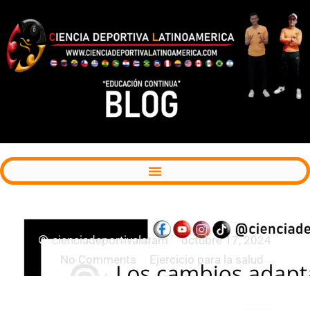
Movimiento y evolución humana
cienciadeportivalatam
octubre 17, 2024
No Comments
Ejercicio para la salud