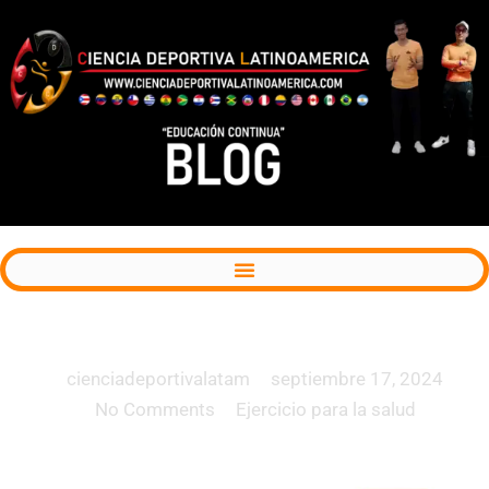
Funciones sistémicas del músculo esquelético
cienciadeportivalatam
septiembre 17, 2024
No Comments
Ejercicio para la salud