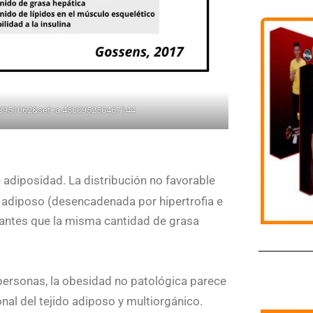
43951062&set=a.450095250467144
adiposidad. La distribución no favorable
do adiposo (desencadenada por hipertrofia e
evantes que la misma cantidad de grasa
personas, la obesidad no patológica parece
onal del tejido adiposo y multiorgánico.