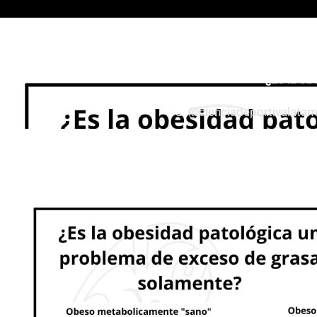
Todos
Entrenamiento
¿Es la ob
@cienciadeportivalata