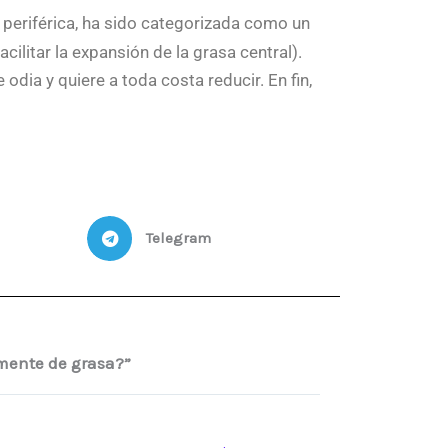
e
r
periférica, ha sido categorizada como un
b
o
ilitar la expansión de la grasa central).
o
k
dia y quiere a toda costa reducir. En fin,
Telegram
mente de grasa?”