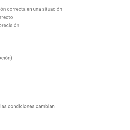
e
r
b
ón correcta en una situación
o
o
rrecto
k
recisión
pción)
las condiciones cambian