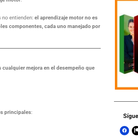
s no entienden:
el aprendizaje motor no es
ples componentes, cada uno manejado por
s cualquier mejora en el desempeño que
 principales
:
Sígue
F
a
c
t