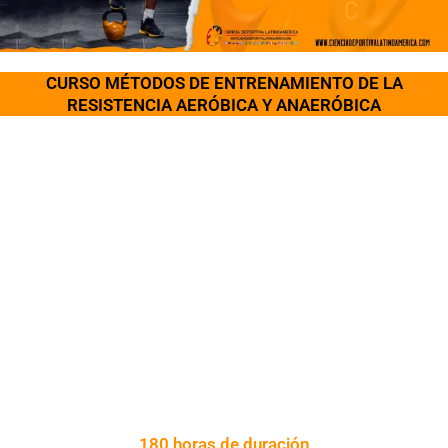
CURSO MÉTODOS DE ENTRENAMIENTO DE LA
RESISTENCIA AERÓBICA Y ANAERÓBICA
Un curso práctico para entrenadores,
estudiantes y profesionales del deporte que
quieren comprender la fisiología de la
resistencia y aplicarla mejor en la
planificación del entrenamiento.
180 horas de duración