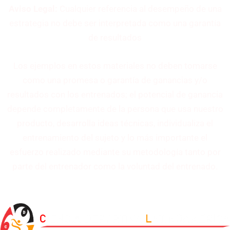
Aviso Legal:
Cualquier referencia al desempeño de una
estrategia no debe ser interpretada como una garantía
de resultados
Los ejemplos en estos materiales no deben tomarse
como una promesa o garantía de ganancias y/o
resultados con los entrenados; e
l potencial de ganancia
depende completamente de la persona que usa nuestro
producto, desarrolla ideas técnicas, individualiza el
entrenamiento del sujeto y lo más importante el
esfuerzo realizado mediante su metodología tanto por
parte del entrenador como la voluntad del entrenado.