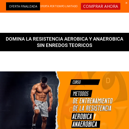
Ir
COMPRAR AHORA
OFERTA FINALIZADA
OFERTA POR TIEMPO LIMITADO
al
contenido
DOMINA LA RESISTENCIA AEROBICA Y ANAEROBICA
SIN ENREDOS TEORICOS