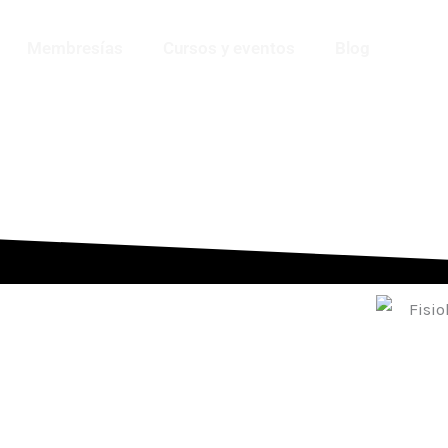
Membresías
Cursos y eventos
Blog
MARZO - 2025
trategias para el Desarrollo de
Fisiol
tividad Física en Poblaciones
Especiales
04 y 