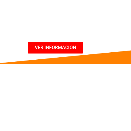
31 de Marzo, 01 y 02 de Abril /2025.
07:00 PM (Hora Colombia)
VER INFORMACION