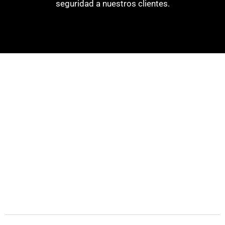
seguridad a nuestros clientes.
BONUS REGALO NAVIDEÑO
Desarrolla Estrategias Empresariales innovadoras para
la mejora de procesos de tus servicios o para la
empresa que trabajas.
Módulo 1
Módulo 2