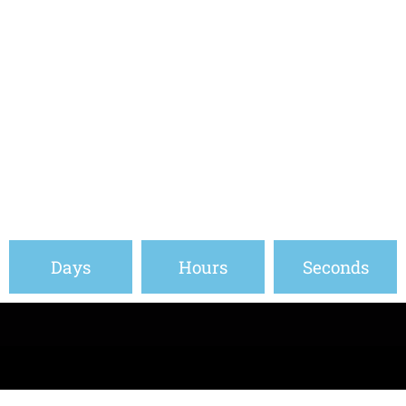
ESTE ES UNO DE LOS CURSOS MÁS COMPLETOS
ELABORADOS SOBRE LA MUJER, QUE EXISTE EN EL MUNDO
ACTUAL
OFERTA ESPECIAL DE LANZAMIENTO
52.00 USD
Days
Hours
Seconds