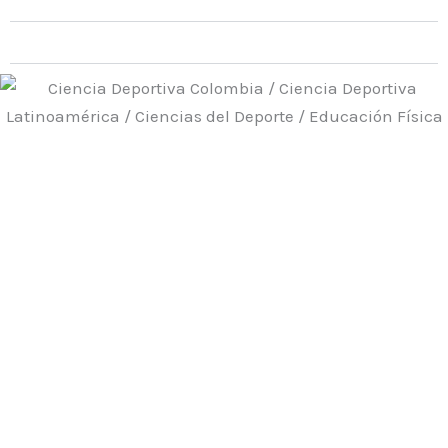
Módulo 3
Recibe tu certificado de realización del curso al finalizar
el 100% del mismo; este certificado será expedido por
Ciencia Deportiva Colombia y el Club Deportivo Unidos
por Latinoamérica; entidad afiliada al Sistema Nacional
del Deporte de Colombia Ley 181 de 1995, Resoluciones
620 de 2016, 994 de 2022 y 1272 de 2022; expedidas
por el Instituto Distrital de Recreación y Deporte (IDRD);
Bogotá Distrito Capital de Colombia