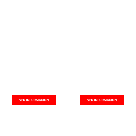
el Entrenamiento para
Entrenamiento en el
la Hipertrofia
Adulto Mayor
22 y 23 de
11 y 12 de
Septiembre/2025.
Septiembre/2025.
07:30 PM (Hora
07:30 PM (Hora
Colombia)
Colombia)
VER INFORMACION
VER INFORMACION