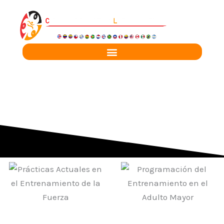
Ir
al
contenido
SEPTIEMBRE - 2025
Prácticas actuales en
Programación del